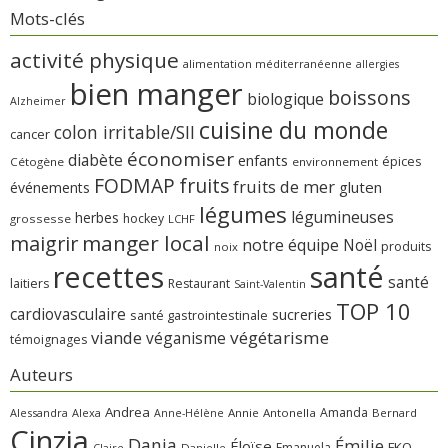
Mots-clés
activité physique
alimentation méditerranéenne
allergies
bien manger
boissons
biologique
Alzheimer
cuisine du monde
colon irritable/SII
cancer
économiser
diabète
enfants
épices
Cétogène
environnement
FODMAP
fruits
fruits de mer
gluten
événements
légumes
légumineuses
herbes
hockey
grossesse
LCHF
manger local
maigrir
notre équipe
Noël
produits
noix
recettes
santé
santé
laitiers
Restaurant
Saint-Valentin
TOP 10
cardiovasculaire
sucreries
santé gastrointestinale
viande
végétarisme
véganisme
témoignages
Auteurs
Andrea
Amanda
Alessandra
Alexa
Annie
Antonella
Bernard
Anne-Hélène
Cinzia
Dania
Émilie
Éloïse
FKQ
Emanuela
Claire
Danielle