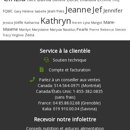
Jeanne
Jef
Jennifer
FQMC
Jean-Yves
Gary
Hélène
Isabelle
Kathryn
Marie-
Joëlle
Jessica
Katharina
Margot
Keren
Lyna
Maxime
Pearle
Marilyn
Marjolaine
Marysia
Nautilus
Pierre
Rebecca
Steven
Zeina
Virginie
Tracy
Service à la clientèle
Soutien technique
Compte et facturation
Parlez à un conseiller aux ventes
Canada: 514-564-0971 (Montréal)
Canada/États-Unis: 1-855-382-0835
(sans frais)
France: 04 85.88.02.68 (Grenoble)
Italia: 019 910.00.04 (Savona)
Recevoir notre infolettre
Conseils nutrition et astuces alimentation