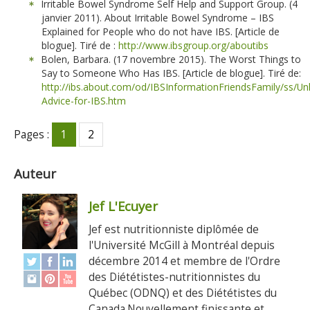
Irritable Bowel Syndrome Self Help and Support Group. (4
janvier 2011). About Irritable Bowel Syndrome – IBS
Explained for People who do not have IBS. [Article de
blogue]. Tiré de :
http://www.ibsgroup.org/aboutibs
Bolen, Barbara. (17 novembre 2015). The Worst Things to
Say to Someone Who Has IBS. [Article de blogue]. Tiré de:
http://ibs.about.com/od/IBSInformationFriendsFamily/ss/Unh
Advice-for-IBS.htm
Pages :
1
2
Auteur
Jef L'Ecuyer
Jef est nutritionniste diplômée de
l'Université McGill à Montréal depuis
décembre 2014 et membre de l'Ordre
des Diététistes-nutritionnistes du
Québec (ODNQ) et des Diététistes du
Canada.Nouvellement finissante et