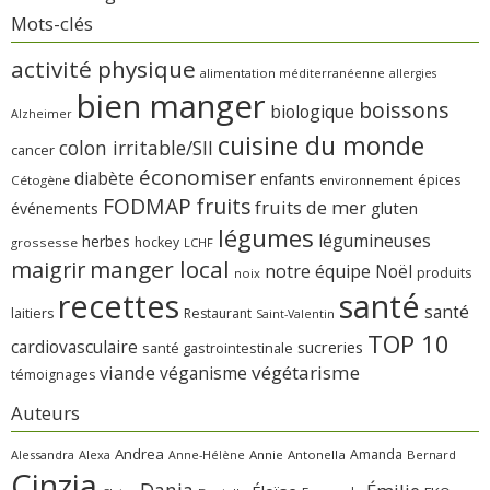
Mots-clés
activité physique
alimentation méditerranéenne
allergies
bien manger
boissons
biologique
Alzheimer
cuisine du monde
colon irritable/SII
cancer
économiser
diabète
enfants
épices
Cétogène
environnement
FODMAP
fruits
fruits de mer
gluten
événements
légumes
légumineuses
herbes
hockey
grossesse
LCHF
manger local
maigrir
notre équipe
Noël
produits
noix
recettes
santé
santé
laitiers
Restaurant
Saint-Valentin
TOP 10
cardiovasculaire
sucreries
santé gastrointestinale
viande
végétarisme
véganisme
témoignages
Auteurs
Andrea
Amanda
Alessandra
Alexa
Annie
Antonella
Bernard
Anne-Hélène
Cinzia