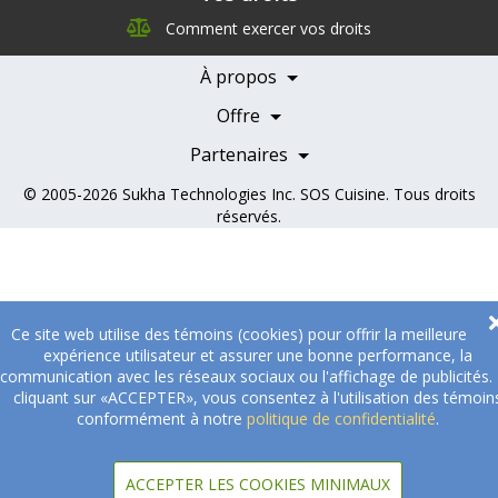
Direction
Comment exercer vos droits
Nutrition
Carrières
À propos
Nos partenaires
Témoignages
Offre
Devenir Partenaire
Professionnels de la santé
Partenaires
© 2005-2026
Sukha Technologies Inc
.
SOS Cuisine
. Tous droits
réservés.
Ce site web utilise des témoins (cookies) pour offrir la meilleure
expérience utilisateur et assurer une bonne performance, la
communication avec les réseaux sociaux ou l'affichage de publicités.
cliquant sur «ACCEPTER», vous consentez à l'utilisation des témoin
conformément à notre
politique de confidentialité
.
ACCEPTER LES COOKIES MINIMAUX