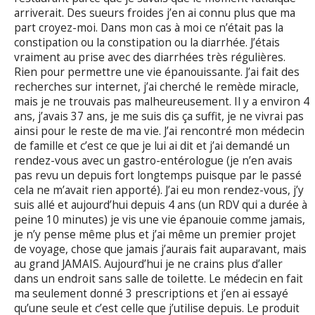
arriverait. Des sueurs froides j’en ai connu plus que ma
part croyez-moi. Dans mon cas à moi ce n’était pas la
constipation ou la constipation ou la diarrhée. J’étais
vraiment au prise avec des diarrhées très régulières.
Rien pour permettre une vie épanouissante. J’ai fait des
recherches sur internet, j’ai cherché le remède miracle,
mais je ne trouvais pas malheureusement. Il y a environ 4
ans, j’avais 37 ans, je me suis dis ça suffit, je ne vivrai pas
ainsi pour le reste de ma vie. J’ai rencontré mon médecin
de famille et c’est ce que je lui ai dit et j’ai demandé un
rendez-vous avec un gastro-entérologue (je n’en avais
pas revu un depuis fort longtemps puisque par le passé
cela ne m’avait rien apporté). J’ai eu mon rendez-vous, j’y
suis allé et aujourd’hui depuis 4 ans (un RDV qui a durée à
peine 10 minutes) je vis une vie épanouie comme jamais,
je n’y pense même plus et j’ai même un premier projet
de voyage, chose que jamais j’aurais fait auparavant, mais
au grand JAMAIS. Aujourd’hui je ne crains plus d’aller
dans un endroit sans salle de toilette. Le médecin en fait
ma seulement donné 3 prescriptions et j’en ai essayé
qu’une seule et c’est celle que j’utilise depuis. Le produit