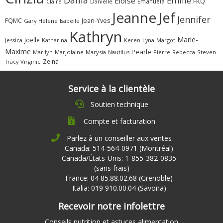
Dania
Émilie
Éloïse
FKQ
Emanuela
Claire
Danielle
Jeanne
Jef
Jennifer
FQMC
Jean-Yves
Gary
Hélène
Isabelle
Kathryn
Marie-
Joëlle
Jessica
Katharina
Margot
Keren
Lyna
Maxime
Pearle
Marilyn
Marjolaine
Marysia
Nautilus
Pierre
Rebecca
Steven
Zeina
Virginie
Tracy
Service à la clientèle
Soutien technique
Compte et facturation
Parlez à un conseiller aux ventes
Canada: 514-564-0971 (Montréal)
Canada/États-Unis: 1-855-382-0835
(sans frais)
France: 04 85.88.02.68 (Grenoble)
Italia: 019 910.00.04 (Savona)
Recevoir notre infolettre
Conseils nutrition et astuces alimentation