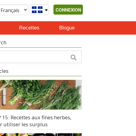
CONNEXION
Recettes
Blogue
rch
cles
15: Recettes aux fines herbes,
 utiliser les surplus