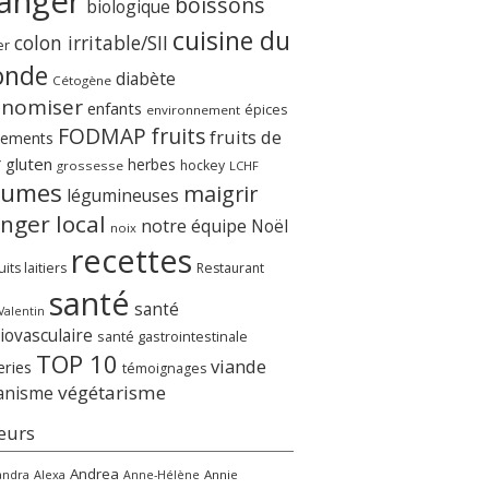
anger
boissons
biologique
cuisine du
colon irritable/SII
er
nde
diabète
Cétogène
onomiser
enfants
épices
environnement
FODMAP
fruits
fruits de
nements
r
gluten
herbes
hockey
grossesse
LCHF
gumes
maigrir
légumineuses
nger local
notre équipe
Noël
noix
recettes
its laitiers
Restaurant
santé
santé
Valentin
iovasculaire
santé gastrointestinale
TOP 10
viande
eries
témoignages
végétarisme
anisme
eurs
Andrea
andra
Alexa
Annie
Anne-Hélène