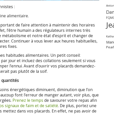
Anton
nnistes :
Dan
ine alimentaire.
FQM
Je
portant de faire attention à maintenir des horaires
fet, l’être humain a des régulateurs internes très
 métabolisme et notre état d’esprit et changer de
Katha
cter. Continuer à vous lever aux heures habituelles,
Mari
res fixes.
Pear
nnes habitudes alimentaires. Un petit conseil:
 par jour et incluez des collations seulement si vous
mper l’ennui. Avant d’ouvrir vos placards demandez-
erait pas plutôt de la soif.
x
quantités
soins énergétiques diminuent, diminution que l’on
aucoup font l’erreur de manger autant, voir plus, que
argées.
Prenez le temps
de savourer votre repas afin
os signaux de faim et de satiété
. De plus, portez une
us mettez dans vos placards. En effet, ne pas avoir de