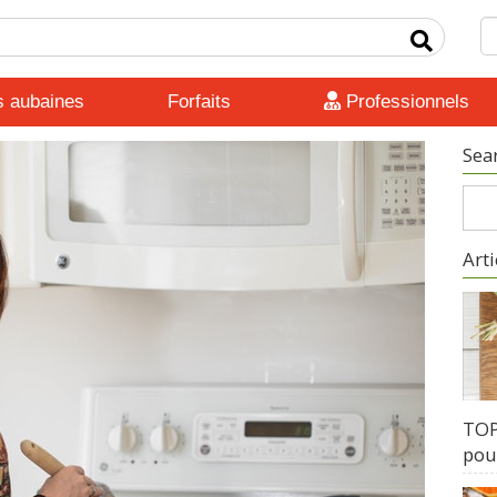
s aubaines
Forfaits
Professionnels
Sea
Arti
TOP 
pour