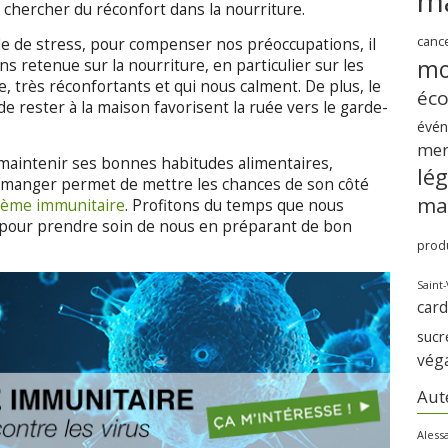
m
e chercher du réconfort dans la nourriture.
canc
ode de stress, pour compenser nos préoccupations, il
mo
ns retenue sur la nourriture, en particulier sur les
e, très réconfortants et qui nous calment. De plus, le
éc
 de rester à la maison favorisent la ruée vers le garde-
évé
me
e maintenir ses bonnes habitudes alimentaires,
lé
n manger permet de mettre les chances de son côté
ma
ystème immunitaire
. Profitons du temps que nous
 pour prendre soin de nous en préparant de bon
produ
Saint-
card
sucr
vég
Aut
Aless