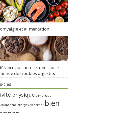
romyalgie et alimentation
olérance au sucrose: une cause
onnue de troubles digestifs
s-clés
ivité physique
alimentation
bien
terranéenne
allergies
Alzheimer