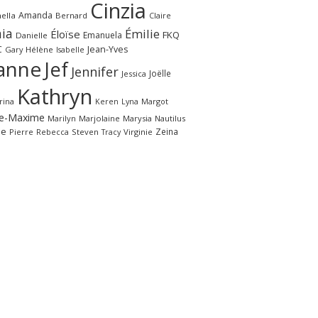
Cinzia
Amanda
ella
Bernard
Claire
ia
Émilie
Éloïse
FKQ
Emanuela
Danielle
C
Jean-Yves
Gary
Hélène
Isabelle
anne
Jef
Jennifer
Joëlle
Jessica
Kathryn
rina
Margot
Keren
Lyna
e-Maxime
Marilyn
Marjolaine
Marysia
Nautilus
le
Zeina
Pierre
Rebecca
Steven
Virginie
Tracy