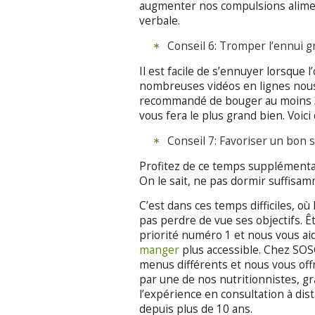
augmenter nos compulsions alimen
verbale.
Conseil 6: Tromper l’ennui g
Il est facile de s’ennuyer lorsque
nombreuses vidéos en lignes nous
recommandé de bouger au moins 30
vous fera le plus grand bien. Voic
Conseil 7: Favoriser un bon
Profitez de ce temps supplémenta
On le sait, ne pas dormir suffisam
C’est dans ces temps difficiles, où 
pas perdre de vue ses objectifs. Ê
priorité numéro 1 et nous vous ai
manger
plus accessible. Chez SOSC
menus différents et nous vous offr
par une de nos nutritionnistes, g
l’expérience en consultation à dis
depuis plus de 10 ans.