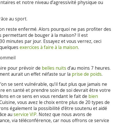
taires et notre niveau d’agressivité physique ou
râce au sport.
 l’on reste enfermé. Alors pourquoi ne pas profiter des
 permettant de bouger à la maison? Il est
 minutes par jour. Essayez et vous verrez, ceci
i quelques
exercices à faire à la maison
.
 sommeil
ire pour prévoir de
belles nuits
d’au moins 7 heures.
ment aurait un effet néfaste sur la
prise de poids
.
l’on se sent vulnérable, qu’il faut plus que jamais ne
tre en santé et prendre soin de soi devrait être votre
dons en ce sens en vous rendant le fait de
bien
uisine, vous avez le choix entre plus de 20 types de
ons également la possibilité d’être soutenu et aidé
râce au
service VIP
. Notez que nous avons de
tance, via téléconférence, car nous offrons ce service