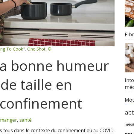
Fib
ing To Cook"
,
One Shot
,
©
sa bonne humeur
de taille en
Int
méc
 confinement
Mot
act
 manger
,
santé
médi
ons tous dans le contexte du confinement dû au COVID-