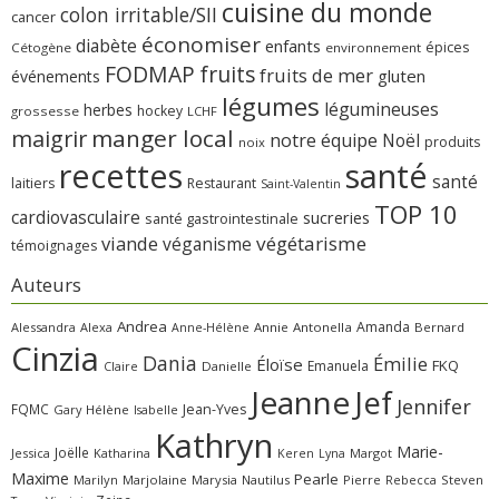
cuisine du monde
colon irritable/SII
cancer
économiser
diabète
enfants
épices
Cétogène
environnement
FODMAP
fruits
fruits de mer
gluten
événements
légumes
légumineuses
herbes
hockey
grossesse
LCHF
manger local
maigrir
notre équipe
Noël
produits
noix
recettes
santé
santé
laitiers
Restaurant
Saint-Valentin
TOP 10
cardiovasculaire
sucreries
santé gastrointestinale
viande
végétarisme
véganisme
témoignages
Auteurs
Andrea
Amanda
Alessandra
Alexa
Annie
Antonella
Bernard
Anne-Hélène
Cinzia
Dania
Émilie
Éloïse
FKQ
Emanuela
Claire
Danielle
Jeanne
Jef
Jennifer
FQMC
Jean-Yves
Gary
Hélène
Isabelle
Kathryn
Marie-
Joëlle
Jessica
Katharina
Margot
Keren
Lyna
Maxime
Pearle
Marilyn
Marjolaine
Marysia
Nautilus
Pierre
Rebecca
Steven