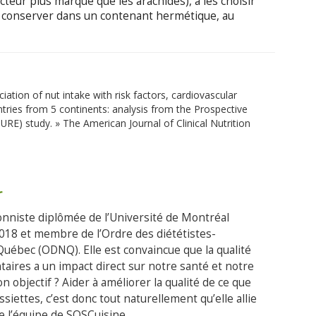
cteur plus marqué que les arachides), à les choisir
s conserver dans un contenant hermétique, au
ociation of nut intake with risk factors, cardiovascular
ntries from 5 continents: analysis from the Prospective
RE) study. » The American Journal of Clinical Nutrition
r
ionniste diplômée de l’Université de Montréal
18 et membre de l’Ordre des diététistes-
Québec (ODNQ). Elle est convaincue que la qualité
taires a un impact direct sur notre santé et notre
n objectif ? Aider à améliorer la qualité de ce que
siettes, c’est donc tout naturellement qu’elle allie
de l’équipe de SOSCuisine.