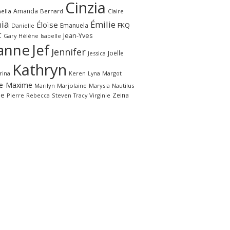
Cinzia
Amanda
ella
Bernard
Claire
ia
Émilie
Éloïse
FKQ
Emanuela
Danielle
C
Jean-Yves
Gary
Hélène
Isabelle
anne
Jef
Jennifer
Joëlle
Jessica
Kathryn
rina
Margot
Keren
Lyna
e-Maxime
Marilyn
Marjolaine
Marysia
Nautilus
le
Zeina
Pierre
Rebecca
Steven
Virginie
Tracy