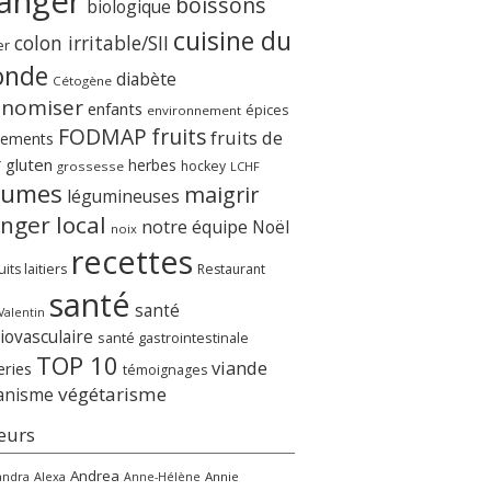
anger
boissons
biologique
cuisine du
colon irritable/SII
er
nde
diabète
Cétogène
onomiser
enfants
épices
environnement
FODMAP
fruits
fruits de
nements
r
gluten
herbes
hockey
grossesse
LCHF
gumes
maigrir
légumineuses
nger local
notre équipe
Noël
noix
recettes
its laitiers
Restaurant
santé
santé
Valentin
iovasculaire
santé gastrointestinale
TOP 10
viande
eries
témoignages
végétarisme
anisme
eurs
Andrea
andra
Alexa
Annie
Anne-Hélène