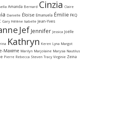
Cinzia
Amanda
ella
Bernard
Claire
ia
Émilie
Éloïse
FKQ
Emanuela
Danielle
C
Jean-Yves
Gary
Hélène
Isabelle
anne
Jef
Jennifer
Joëlle
Jessica
Kathryn
rina
Margot
Keren
Lyna
e-Maxime
Marilyn
Marjolaine
Marysia
Nautilus
le
Zeina
Pierre
Rebecca
Steven
Virginie
Tracy