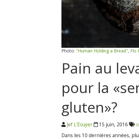
Photo:
"Human Holding a Bread"
,
Flo
Pain au lev
pour la «sen
gluten»?
Jef L'Ecuyer
15 juin, 2016
c
Dans les 10 dernières années, plu