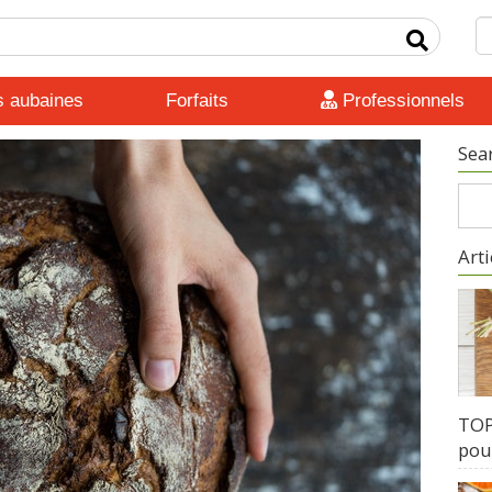
s aubaines
Forfaits
Professionnels
Sea
Arti
TOP 
pour