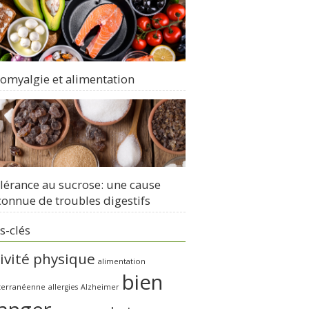
romyalgie et alimentation
olérance au sucrose: une cause
onnue de troubles digestifs
s-clés
ivité physique
alimentation
bien
terranéenne
allergies
Alzheimer