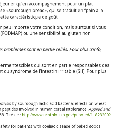
 déjeuner qu’en accompagnement pour un plat
aise «sourdough bread», qui se traduit en “pain à la
cette caractéristique de goût.
yer peu importe votre condition, mais surtout si vous
s (FODMAP) ou une sensibilité au gluten non
problèmes sont en partie reliés. Pour plus d’info,
ermentescibles qui sont en partie responsables des
du syndrome de l’intestin irritable (SII). Pour plus
eolysis by sourdough lactic acid bacteria: effects on wheat
in peptides involved in human cereal intolerance.
Applied and
.68. Tiré de :
http://www.ncbi.nlm.nih.gov/pubmed/11823200?
 Safety for patients with coeliac disease of baked goods