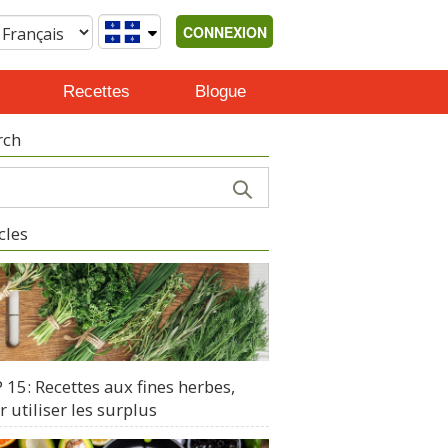
CONNEXION
Recettes
Blogue
rch
cles
15: Recettes aux fines herbes,
 utiliser les surplus