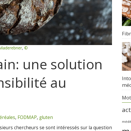
Fib
 Maderebner
,
©
ain: une solution
sibilité au
Int
méc
Mot
act
éréales
,
FODMAP
,
gluten
médi
sieurs chercheurs se sont intéressés sur la question