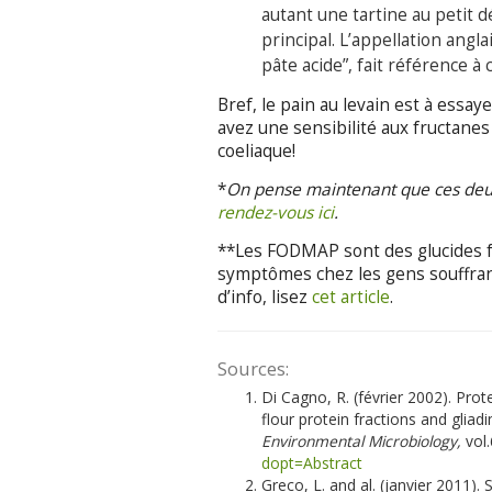
autant une tartine au petit
principal. L’appellation angl
pâte acide”, fait référence à 
Bref, le pain au levain est à essa
avez une sensibilité aux fructane
coeliaque!
*
On pense maintenant que ces deux 
rendez-vous ici
.
**Les FODMAP sont des glucides f
symptômes chez les gens souffrant 
d’info, lisez
cet article
.
Sources:
Di Cagno, R. (février 2002). Prot
flour protein fractions and gliad
Environmental Microbiology,
vol
dopt=Abstract
Greco, L. and al. (janvier 2011).