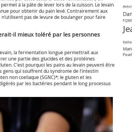
ermet à la pâte de lever lors de la cuisson. Le levain
Anton
nnue pour obtenir du pain levé. Contrairement aux
Dan
n n’utilisent pas de levure de boulanger pour faire
FQM
Je
erait-il mieux toléré par les personnes
Katha
Mari
levain, la fermentation longue permettrait aux
Pear
gérer une partie des glucides et des protéines
gluten. C’est pourquoi les pains au levain peuvent être
gens qui souffrent du syndrome de l’intestin
luten non coeliaque (SGNC)*; le gluten et les
igérés par les bactéries pendant le long processus