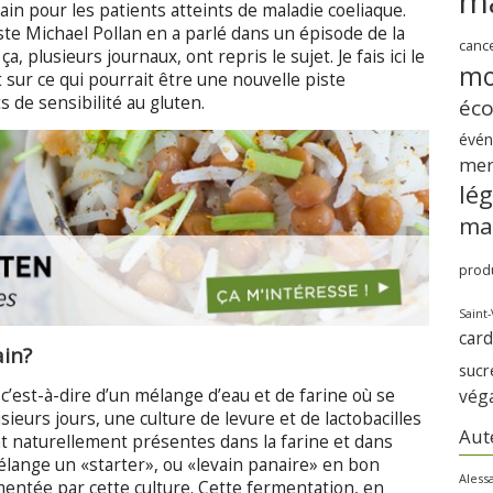
m
in pour les patients atteints de maladie coeliaque.
ste Michael Pollan en a parlé dans un épisode de la
canc
a, plusieurs journaux, ont repris le sujet. Je fais ici le
mo
sur ce qui pourrait être une nouvelle piste
s de sensibilité au gluten.
éc
évé
me
lé
ma
produ
Saint-
card
ain?
sucr
vég
, c’est-à-dire d’un mélange d’eau et de farine où se
ieurs jours, une culture de levure et de lactobacilles
Aut
ont naturellement présentes dans la farine et dans
lange un «starter», ou «levain panaire» en bon
Aless
rmentée par cette culture. Cette fermentation, en